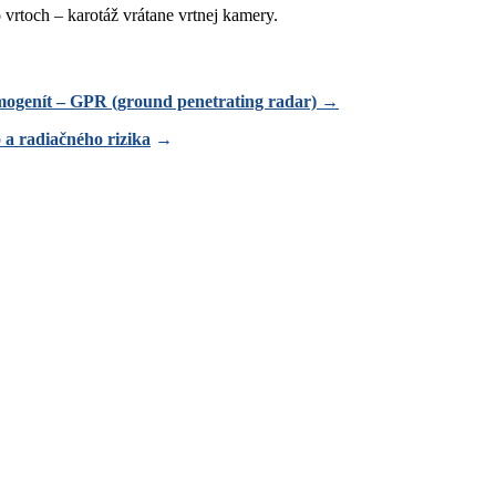
rtoch – karotáž vrátane vrtnej kamery.
mogenít – GPR (ground penetrating radar)
→
a radiačného rizik
a
→