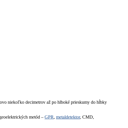
ovo niekoľko decimetrov až po hlboké prieskumy do hĺbky
u geoelektrických metód –
GPR
,
metaldetektor
, CMD,