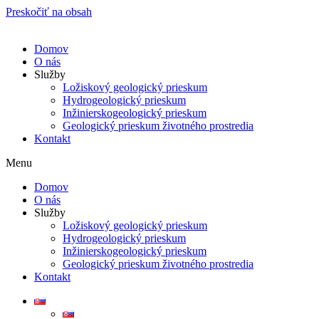
Preskočiť na obsah
Domov
O nás
Služby
Ložiskový geologický prieskum
Hydrogeologický prieskum​
Inžinierskogeologický prieskum​
Geologický prieskum životného prostredia​
Kontakt
Menu
Domov
O nás
Služby
Ložiskový geologický prieskum
Hydrogeologický prieskum​
Inžinierskogeologický prieskum​
Geologický prieskum životného prostredia​
Kontakt