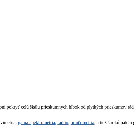
í pokryť celú škálu prieskumných hĺbok od plytkých prieskumov rád
avimetria,
gama-spektrometria
,
radón
,
ortuťometria
, a tiež širokú palet