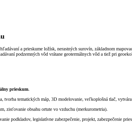
mu
vyhľadávaní a prieskume ložísk, nerastných surovín, základnom mapova
hľadávaní podzemných vôd vrátane geotermálnych vôd a tiež pri geoek
kálny prieskum
.
ika, tvorba tematických máp, 3D modelovanie, veľkoplošná tlač, vytvá
um, zisťovanie obsahu ortute vo vzduchu (merkurometria).
nie podkladov, legislatívne zabezpečenie, projekt, zabezpečenie prie