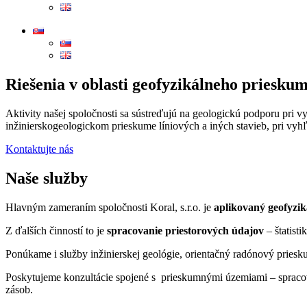
Riešenia v oblasti geofyzikálneho priesku
Aktivity našej spoločnosti sa sústreďujú na geologickú podporu pri 
inžinierskogeologickom prieskume líniových a iných stavieb, pri vy
Kontaktujte nás
Naše služby
Hlavným zameraním spoločnosti Koral, s.r.o. je
aplikovaný geofyzi
Z ďalších činností to je
spracovanie priestorových údajov
– štatist
Ponúkame i služby inžinierskej geológie, orientačný radónový priesk
Poskytujeme konzultácie spojené s prieskumnými územiami – spracova
zásob.