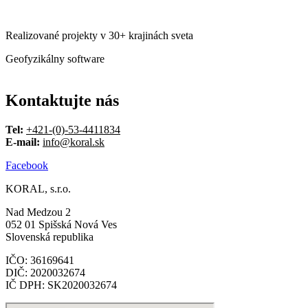
Realizované projekty v 30+ krajinách sveta
Geofyzikálny software
Kontaktujte nás
Tel:
+421-(0)-53-4411834
E-mail:
info@koral.sk
Facebook
KORAL, s.r.o.
Nad Medzou 2
052 01 Spišská Nová Ves
Slovenská republika
IČO: 36169641
DIČ: 2020032674
IČ DPH: SK2020032674