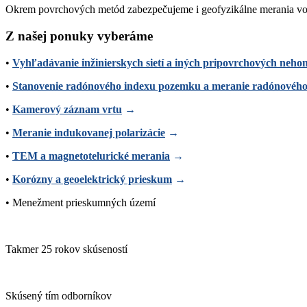
Okrem povrchových metód zabezpečujeme i geofyzikálne merania vo v
Z našej ponuky vyberáme
•
Vyhľadávanie inžinierskych sietí a iných pripovrchových neho
•
Stanovenie radónového indexu pozemku a meranie radónového 
•
Kamerový záznam vrtu
→
•
Meranie indukovanej polarizácie
→
•
TEM a magnetotelurické merania
→
•
Korózny a geoelektrický prieskum
→
• Menežment prieskumných území
Takmer 25 rokov skúseností
Skúsený tím odborníkov