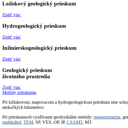
Ložiskový geologický prieskum
Zistiť viac
Hydrogeologický prieskum
Zistiť viac
Inžinierskogeologický prieskum
Zistiť viac
Geologický prieskum
životného prostredia
Zistiť viac
Metódy prieskumu
Pri ložiskovom, mapovacom a hydrogeologickom prieskum sme schopn
niekoľkých kilometrov.
Pri prieskumoch využívame geofyzikálne metódy:
magnetometria
, gr
multikábel
,
TEM
, SP, VES, OP, IP,
CSAMT
, MT.