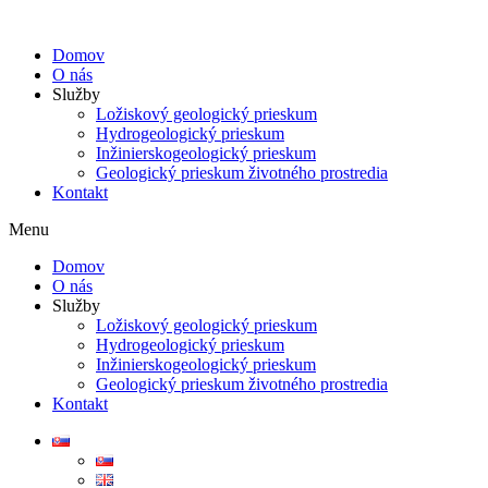
Preskočiť
na
Domov
obsah
O nás
Služby
Ložiskový geologický prieskum
Hydrogeologický prieskum​
Inžinierskogeologický prieskum​
Geologický prieskum životného prostredia​
Kontakt
Menu
Domov
O nás
Služby
Ložiskový geologický prieskum
Hydrogeologický prieskum​
Inžinierskogeologický prieskum​
Geologický prieskum životného prostredia​
Kontakt