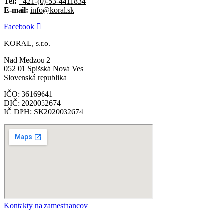
Tel:
+421-(0)-53-4411834
E-mail:
info@koral.sk
Facebook
KORAL, s.r.o.
Nad Medzou 2
052 01 Spišská Nová Ves
Slovenská republika
IČO: 36169641
DIČ: 2020032674
IČ DPH: SK2020032674
Kontakty na zamestnancov