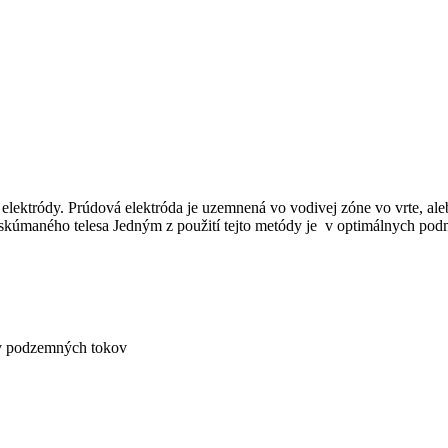
j elektródy. Prúdová elektróda je uzemnená vo vodivej zóne vo vrte, a
hu skúmaného telesa Jedným z použití tejto metódy je v optimálnych p
ov podzemných tokov